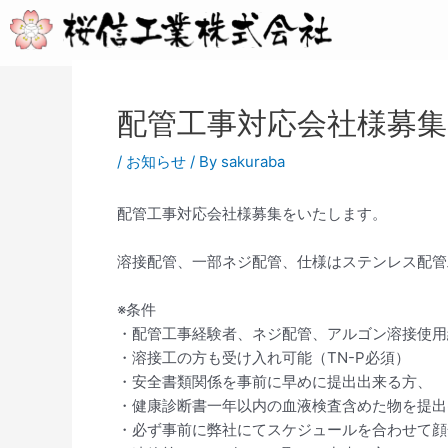
内
投
容
稿
を
ナ
ス
ビ
キ
ゲ
配管工事対応会社様募
ッ
ー
プ
シ
/
お知らせ
/ By
sakuraba
ョ
ン
配管工事対応会社様募集をいたします。
溶接配管、一部ネジ配管、仕様はステンレス配管
※条件
・配管工事経験者、ネジ配管、アルゴン溶接使用
・溶接工の方も受け入れ可能（TN-P必須）
・安全書類関係を事前に早めに提出出来る方、
・健康診断書一年以内の血液検査含めた物を提出
・必ず事前に弊社にてスケジュールを合わせて顔