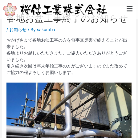
内
投
メ
容
稿
ニ
各地お盆工事終了のお知らせ
を
ナ
ュ
ス
ビ
ー
キ
ゲ
/
お知らせ
/ By
sakuraba
ッ
ー
おかげさまで各地お盆工事の方を無事無災害で終えることが出
プ
シ
来ました。
ョ
各地よりお越しいただきまた、ご協力いただきありがとうござ
ン
いました。
引き続き次回は年末年始工事の方がございますのでまた改めて
ご協力の程よろしくお願いします。