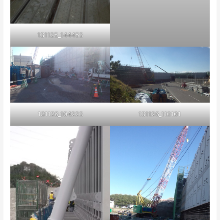
131125_144453
131126_104223
131126_110101