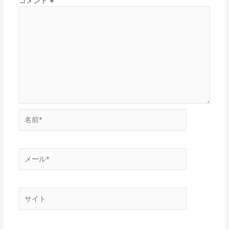
コメント
※
名
前
*
メ
ー
ル
*
サ
イ
ト