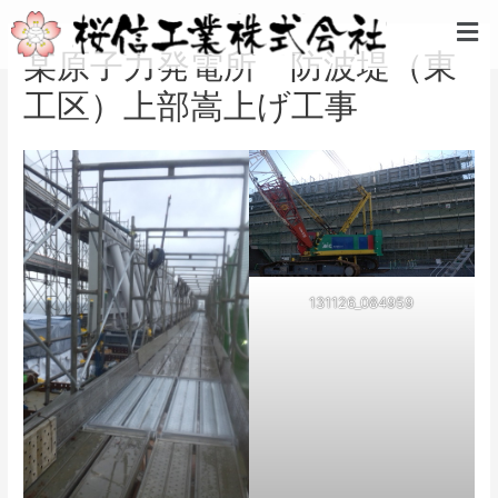
内
投
メ
容
稿
ニ
某原子力発電所 防波堤（東
を
ナ
ュ
ス
ビ
ー
工区）上部嵩上げ工事
キ
ゲ
ッ
ー
プ
シ
ョ
ン
131126_084959