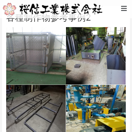
内
投
メ
容
稿
ニ
各種制作物参考事例2
を
ナ
ュ
ス
ビ
ー
キ
ゲ
ッ
ー
プ
シ
ョ
ン