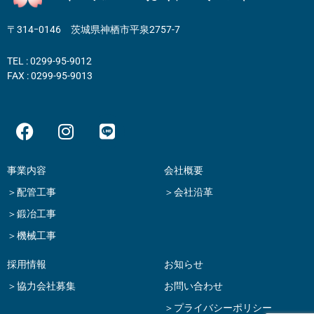
〒314ｰ0146 茨城県神栖市平泉2757-7
TEL : 0299-95-9012
FAX : 0299-95-9013
F
I
L
a
n
i
c
s
n
e
t
e
事業内容
会社概要
b
a
＞配管工事
＞会社沿革
o
g
＞鍛冶工事
o
r
＞機械工事
k
a
m
採用情報
お知らせ
＞協力会社募集
お問い合わせ
＞プライバシーポリシー